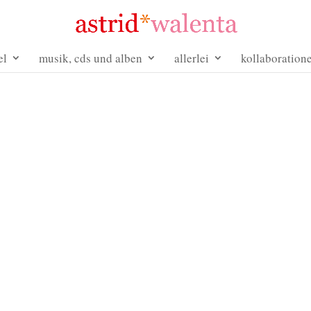
el
musik, cds und alben
allerlei
kollaboration