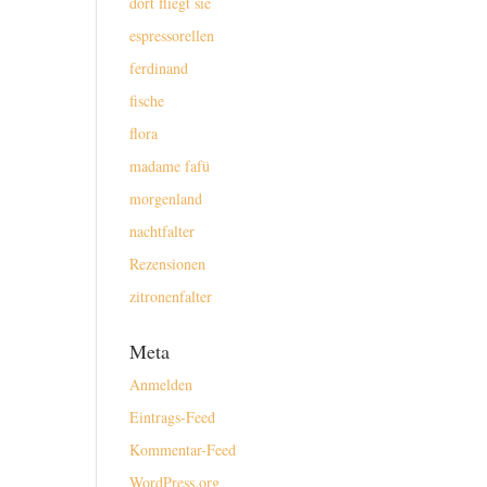
dort fliegt sie
espressorellen
ferdinand
fische
flora
madame fafü
morgenland
nachtfalter
Rezensionen
zitronenfalter
Meta
Anmelden
Eintrags-Feed
Kommentar-Feed
WordPress.org