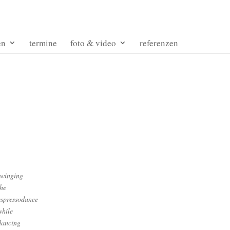
en
termine
foto & video
referenzen
swinging
the
espressodance
while
dancing