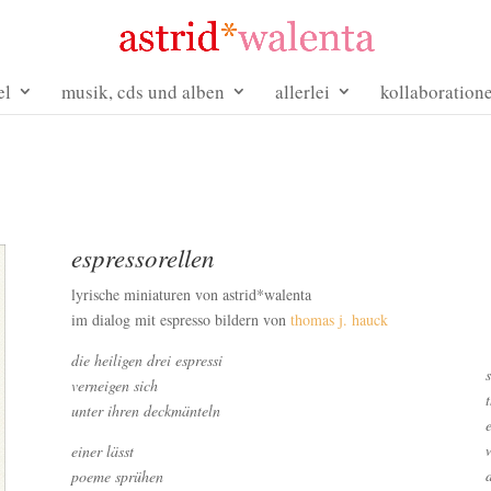
el
musik, cds und alben
allerlei
kollaboration
espressorellen
lyrische miniaturen von astrid*walenta
im dialog mit espresso bildern von
thomas j. hauck
die heiligen drei espressi
verneigen sich
unter ihren deckmänteln
einer lässt
poeme sprühen