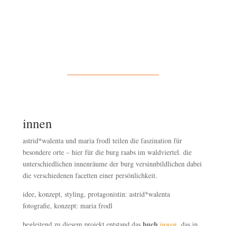
innen
astrid*walenta und maria frodl teilen die faszination für
besondere orte – hier für die burg raabs im waldviertel. die
unterschiedlichen innenräume der burg versinnbildlichen dabei
die verschiedenen facetten einer persönlichkeit.
idee, konzept, styling, protagonistin: astrid*walenta
fotografie, konzept: maria frodl
buch
begleitend zu diesem projekt entstand das
innen
, das in