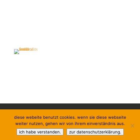
kontakt/buchen
impressum
diese webeite benutzt cookies. wenn sie diese webseite
datenschutzerklärung
newsletter
links
weiter nutzen, gehen wir von ihrem einverständnis aus.
instagram
ich habe verstanden.
zur datenschutzerklärung.