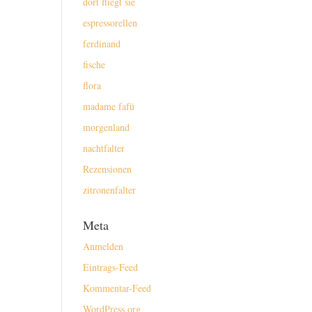
dort fliegt sie
espressorellen
ferdinand
fische
flora
madame fafü
morgenland
nachtfalter
Rezensionen
zitronenfalter
Meta
Anmelden
Eintrags-Feed
Kommentar-Feed
WordPress.org