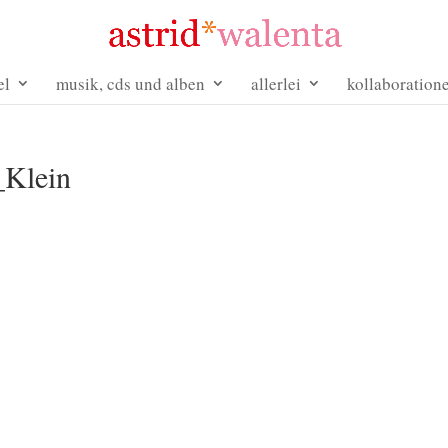
el
musik, cds und alben
allerlei
kollaboration
_Klein