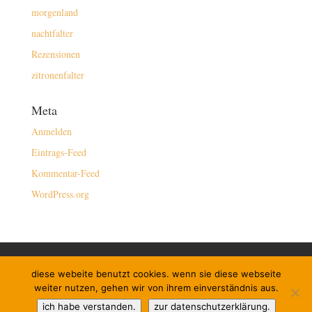
morgenland
nachtfalter
Rezensionen
zitronenfalter
Meta
Anmelden
Eintrags-Feed
Kommentar-Feed
WordPress.org
kontakt/buchen
impressum
diese webeite benutzt cookies. wenn sie diese webseite
datenschutzerklärung
newsletter
links
weiter nutzen, gehen wir von ihrem einverständnis aus.
instagram
ich habe verstanden.
zur datenschutzerklärung.