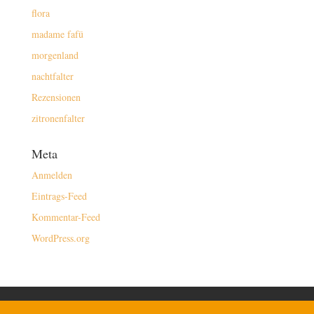
flora
madame fafü
morgenland
nachtfalter
Rezensionen
zitronenfalter
Meta
Anmelden
Eintrags-Feed
Kommentar-Feed
WordPress.org
kontakt/buchen
impressum