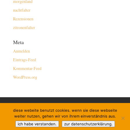
morgenland
nachtfalter
Rezensionen
zitronenfalter
Meta
Anmelden
Eintrags-Feed
Kommentar-Feed
WordPress.org
kontakt/buchen
impressum
diese webeite benutzt cookies. wenn sie diese webseite
datenschutzerklärung
newsletter
links
weiter nutzen, gehen wir von ihrem einverständnis aus.
instagram
ich habe verstanden.
zur datenschutzerklärung.