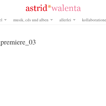
el
musik, cds und alben
allerlei
kollaboration
_premiere_03