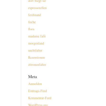
dort fliegt sie
espressorellen
ferdinand
fische
flora
madame fafü
morgenland
nachtfalter
Rezensionen
zitronenfalter
Meta
Anmelden
Eintrags-Feed
Kommentar-Feed
WordPress.org