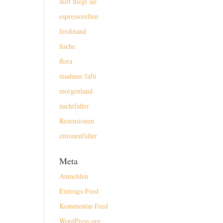
dort fliegt sie
espressorellen
ferdinand
fische
flora
madame fafü
morgenland
nachtfalter
Rezensionen
zitronenfalter
Meta
Anmelden
Eintrags-Feed
Kommentar-Feed
WordPress.org