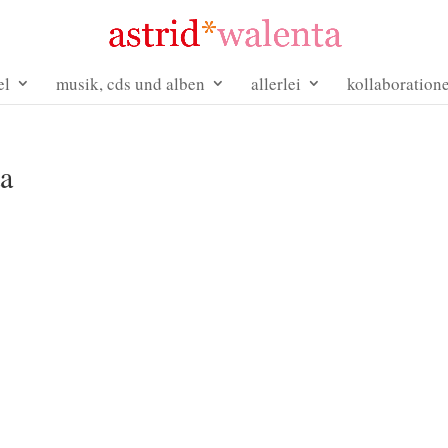
el
musik, cds und alben
allerlei
kollaboration
ta