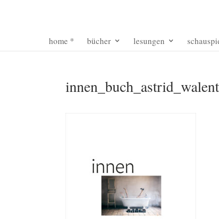
home *
bücher
lesungen
schauspi
innen_buch_astrid_walen