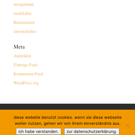
morgenland
nachtfalter
Rezensionen
zitronenfalter
Meta
Anmelden
Eintrags-Feed
Kommentar-Feed
WordPress.org
kontakt/buchen
impressum
diese webeite benutzt cookies. wenn sie diese webseite
datenschutzerklärung
newsletter
links
weiter nutzen, gehen wir von ihrem einverständnis aus.
instagram
ich habe verstanden.
zur datenschutzerklärung.