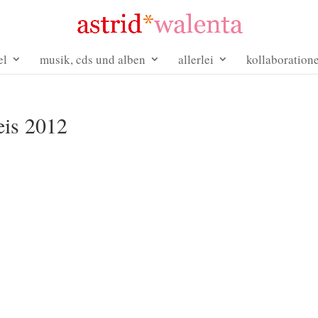
el
musik, cds und alben
allerlei
kollaboration
eis 2012