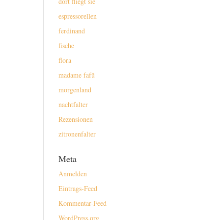
dort fliegt sie
espressorellen
ferdinand
fische
flora
madame fafü
morgenland
nachtfalter
Rezensionen
zitronenfalter
Meta
Anmelden
Eintrags-Feed
Kommentar-Feed
WordPress.org