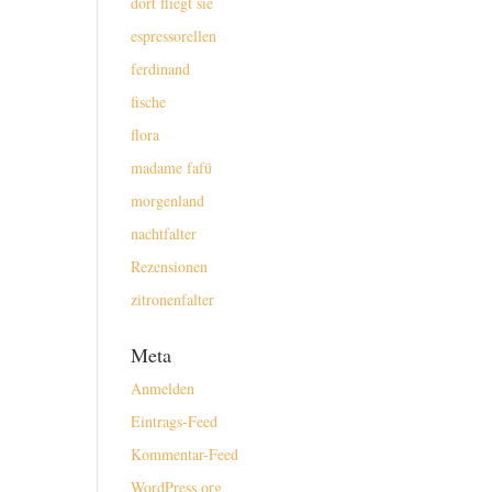
dort fliegt sie
espressorellen
ferdinand
fische
flora
madame fafü
morgenland
nachtfalter
Rezensionen
zitronenfalter
Meta
Anmelden
Eintrags-Feed
Kommentar-Feed
WordPress.org