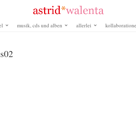
el
musik, cds und alben
allerlei
kollaboration
ns02