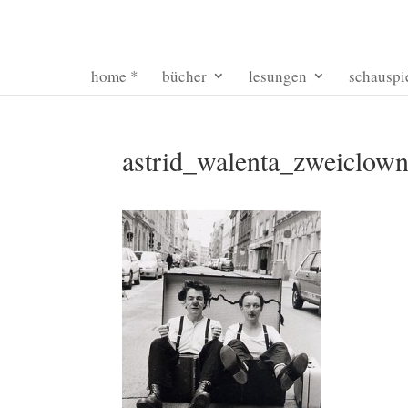
home *
bücher
lesungen
schauspi
astrid_walenta_zweiclow