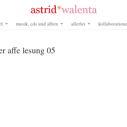
el
musik, cds und alben
allerlei
kollaboration
er affe lesung 05