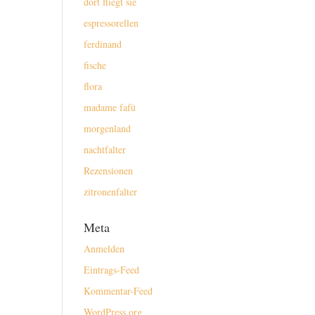
dort fliegt sie
espressorellen
ferdinand
fische
flora
madame fafü
morgenland
nachtfalter
Rezensionen
zitronenfalter
Meta
Anmelden
Eintrags-Feed
Kommentar-Feed
WordPress.org