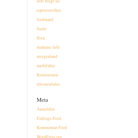
dort fliegt sie
espressorellen
ferdinand
fische
flora
madame fafü
morgenland
nachtfalter
Rezensionen
zitronenfalter
Meta
Anmelden
Eintrags-Feed
Kommentar-Feed
WordPress.org