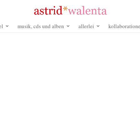
el
musik, cds und alben
allerlei
kollaboration