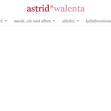
el
musik, cds und alben
allerlei
kollaboration