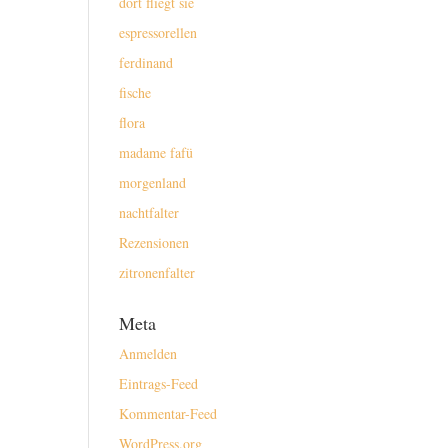
dort fliegt sie
espressorellen
ferdinand
fische
flora
madame fafü
morgenland
nachtfalter
Rezensionen
zitronenfalter
Meta
Anmelden
Eintrags-Feed
Kommentar-Feed
WordPress.org